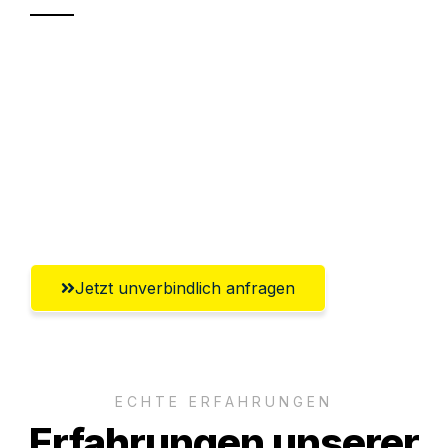
Sparen Sie bis zu 100€ bei Anfrage
Abwicklung innerhalb von 24 Stunden
Versichert bis zu 7.500€
Ggf. komplette Zollabwicklung inklusive
Umfassender Kundensupport aus Mainz
Jetzt unverbindlich anfragen
ECHTE ERFAHRUNGEN
Erfahrungen unserer