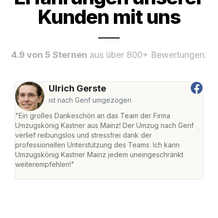
Kunden mit uns
4.9 von 5 Sternen
aus über 800+ Bewertungen.
Ulrich Gerste
ist nach Genf umgezogen
"Ein großes Dankeschön an das Team der Firma
"Die
Umzugskönig Kastner aus Mainz! Der Umzug nach Genf
mei
verlief reibungslos und stressfrei dank der
Team
professionellen Unterstützung des Teams. Ich kann
habe
Umzugskönig Kastner Mainz jedem uneingeschränkt
an m
weiterempfehlen!"
groß