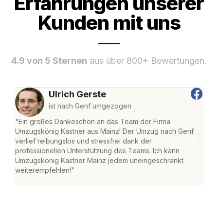
Erfahrungen unserer
Kunden mit uns
4.9 von 5 Sternen
aus über 800+ Bewertungen.
Ulrich Gerste
ist nach Genf umgezogen
"Ein großes Dankeschön an das Team der Firma
"Die
Umzugskönig Kastner aus Mainz! Der Umzug nach Genf
mei
verlief reibungslos und stressfrei dank der
Team
professionellen Unterstützung des Teams. Ich kann
habe
Umzugskönig Kastner Mainz jedem uneingeschränkt
an m
weiterempfehlen!"
groß