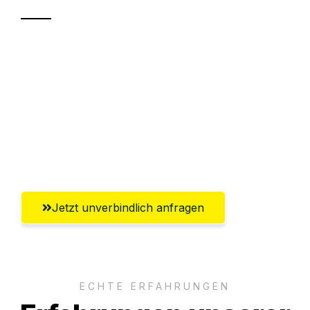
Sparen Sie bis zu 100€ bei Anfrage
Abwicklung innerhalb von 24 Stunden
Versichert bis zu 7.500€
Ggf. komplette Zollabwicklung inklusive
Umfassender Kundensupport aus Mainz
Jetzt unverbindlich anfragen
ECHTE ERFAHRUNGEN