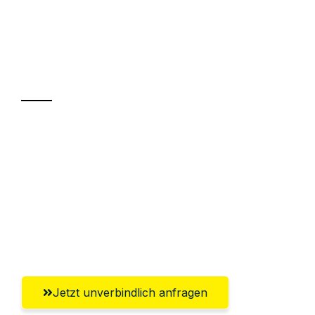
UMZUGSKÖNIG KASTNER MAINZ
Ihr Umzug oder
Transport
Sparen Sie bis zu 100€ bei Anfrage
Abwicklung innerhalb von 24 Stunden
Versichert bis zu 7.500€
Ggf. komplette Zollabwicklung inklusive
Umfassender Kundensupport aus Mainz
Jetzt unverbindlich anfragen