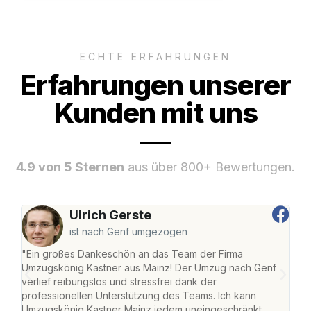
ECHTE ERFAHRUNGEN
Erfahrungen unserer
Kunden mit uns
4.9 von 5 Sternen
aus über 800+ Bewertungen.
Ulrich Gerste
ist nach Genf umgezogen
"Ein großes Dankeschön an das Team der Firma
"Die
Umzugskönig Kastner aus Mainz! Der Umzug nach Genf
mei
verlief reibungslos und stressfrei dank der
Team
professionellen Unterstützung des Teams. Ich kann
habe
Umzugskönig Kastner Mainz jedem uneingeschränkt
an m