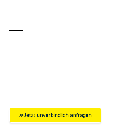
Ihr Umzug oder
Transport
Sparen Sie bis zu 100€ bei Anfrage
Abwicklung innerhalb von 24 Stunden
Versichert bis zu 7.500€
Ggf. komplette Zollabwicklung inklusive
Umfassender Kundensupport aus Mainz
Jetzt unverbindlich anfragen