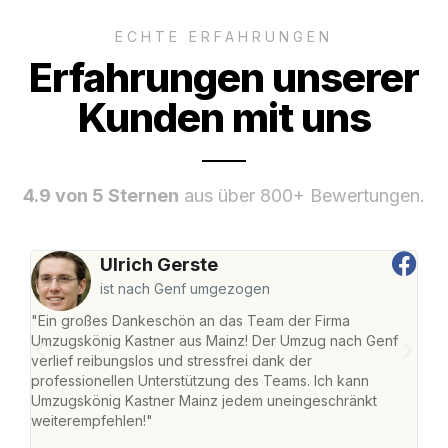
ECHTE ERFAHRUNGEN
Erfahrungen unserer
Kunden mit uns
4.9 von 5 Sternen
aus über 800+ Bewertungen.
Ulrich Gerste
ist nach Genf umgezogen
"Ein großes Dankeschön an das Team der Firma
"Die
Umzugskönig Kastner aus Mainz! Der Umzug nach Genf
mei
verlief reibungslos und stressfrei dank der
Team
professionellen Unterstützung des Teams. Ich kann
habe
Umzugskönig Kastner Mainz jedem uneingeschränkt
an m
weiterempfehlen!"
groß