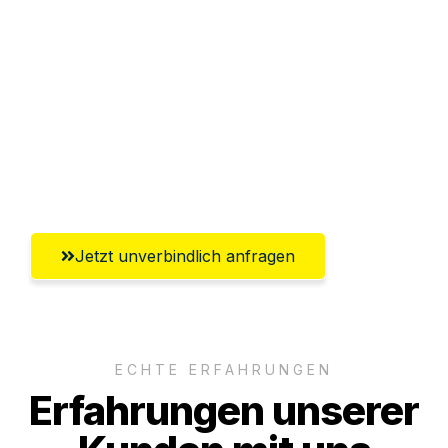
Sparen Sie bis zu 100€ bei Anfrage
Abwicklung innerhalb von 24 Stunden
Versichert bis zu 7.500€
Ggf. komplette Zollabwicklung inklusive
Umfassender Kundensupport aus Mainz
Jetzt unverbindlich anfragen
ECHTE ERFAHRUNGEN
Erfahrungen unserer