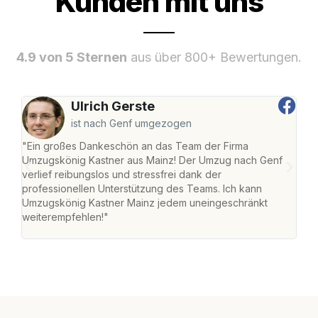
Kunden mit uns
4.9 von 5 Sternen
aus über 800+ Bewertungen.
Ulrich Gerste
ist nach Genf umgezogen
"Ein großes Dankeschön an das Team der Firma
"Die
Umzugskönig Kastner aus Mainz! Der Umzug nach Genf
mei
verlief reibungslos und stressfrei dank der
Team
professionellen Unterstützung des Teams. Ich kann
habe
Umzugskönig Kastner Mainz jedem uneingeschränkt
an m
weiterempfehlen!"
groß