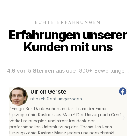
ECHTE ERFAHRUNGEN
Erfahrungen unserer
Kunden mit uns
4.9 von 5 Sternen
aus über 800+ Bewertungen.
Ulrich Gerste
ist nach Genf umgezogen
"Ein großes Dankeschön an das Team der Firma
"Die
Umzugskönig Kastner aus Mainz! Der Umzug nach Genf
mei
verlief reibungslos und stressfrei dank der
Team
professionellen Unterstützung des Teams. Ich kann
habe
Umzugskönig Kastner Mainz jedem uneingeschränkt
an m