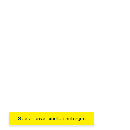
UMZUGSKÖNIG KASTNER MAINZ
Ihr Umzug oder
Transport
Sparen Sie bis zu 100€ bei Anfrage
Abwicklung innerhalb von 24 Stunden
Versichert bis zu 7.500€
Ggf. komplette Zollabwicklung inklusive
Umfassender Kundensupport aus Mainz
Jetzt unverbindlich anfragen