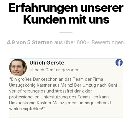
Erfahrungen unserer
Kunden mit uns
4.9 von 5 Sternen
aus über 800+ Bewertungen.
Ulrich Gerste
ist nach Genf umgezogen
"Ein großes Dankeschön an das Team der Firma
"Die
Umzugskönig Kastner aus Mainz! Der Umzug nach Genf
mei
verlief reibungslos und stressfrei dank der
Team
professionellen Unterstützung des Teams. Ich kann
habe
Umzugskönig Kastner Mainz jedem uneingeschränkt
an m
weiterempfehlen!"
groß