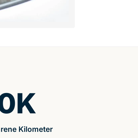
0
K
rene Kilometer