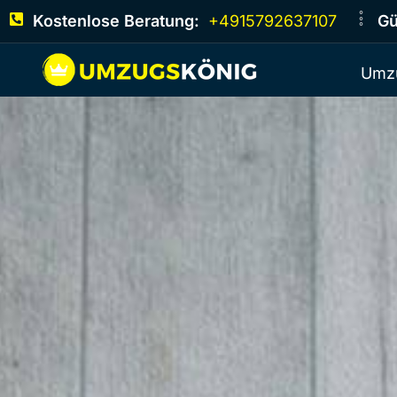
Kostenlose Beratung:
+4915792637107
Gü
Umz