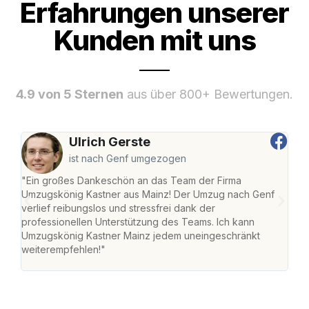
Erfahrungen unserer
Kunden mit uns
4.9 von 5 Sternen
aus über 800+ Bewertungen.
Ulrich Gerste
ist nach Genf umgezogen
"Ein großes Dankeschön an das Team der Firma
"Die
Umzugskönig Kastner aus Mainz! Der Umzug nach Genf
mei
verlief reibungslos und stressfrei dank der
Team
professionellen Unterstützung des Teams. Ich kann
habe
Umzugskönig Kastner Mainz jedem uneingeschränkt
an m
weiterempfehlen!"
groß