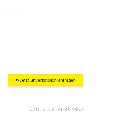
Sparen Sie bis zu 100€ bei Anfrage
Abwicklung innerhalb von 24 Stunden
Versichert bis zu 7.500€
Ggf. komplette Zollabwicklung inklusive
Umfassender Kundensupport aus Mainz
Jetzt unverbindlich anfragen
ECHTE ERFAHRUNGEN