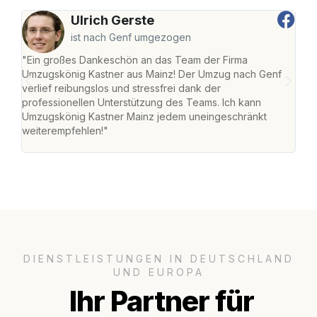
Ulrich Gerste
ist nach Genf umgezogen
"Ein großes Dankeschön an das Team der Firma
"Die
Umzugskönig Kastner aus Mainz! Der Umzug nach Genf
mei
verlief reibungslos und stressfrei dank der
Team
professionellen Unterstützung des Teams. Ich kann
habe
Umzugskönig Kastner Mainz jedem uneingeschränkt
an m
weiterempfehlen!"
groß
DIENSTLEISTUNGEN IN DEUTSCHLAND
UND EUROPA
Ihr Partner für