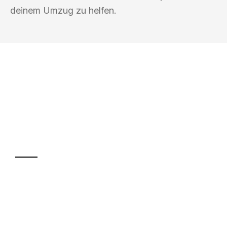
deinem Umzug zu helfen.
UMZUGSKÖNIG KASTNER MAINZ
Ihr Umzug oder
Transport
Sparen Sie bis zu 100€ bei Anfrage
Abwicklung innerhalb von 24 Stunden
Versichert bis zu 7.500€