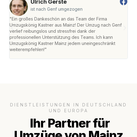
Ulrich Gerste
ist nach Genf umgezogen
"Ein großes Dankeschön an das Team der Firma
"Die
Umzugskönig Kastner aus Mainz! Der Umzug nach Genf
mei
verlief reibungslos und stressfrei dank der
Team
professionellen Unterstützung des Teams. Ich kann
habe
Umzugskönig Kastner Mainz jedem uneingeschränkt
an m
weiterempfehlen!"
groß
DIENSTLEISTUNGEN IN DEUTSCHLAND
UND EUROPA
Ihr Partner für
Umzüge von Mainz