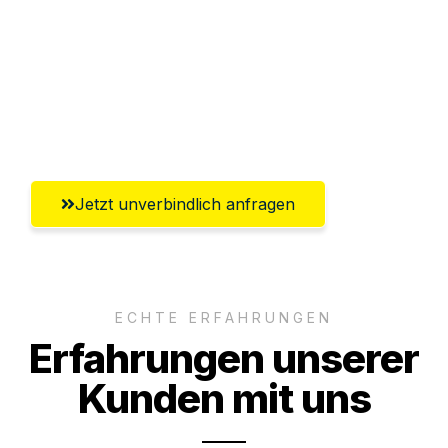
Abwicklung innerhalb von 24 Stunden
Versichert bis zu 7.500€
Ggf. komplette Zollabwicklung inklusive
Umfassender Kundensupport aus Mainz
Jetzt unverbindlich anfragen
ECHTE ERFAHRUNGEN
Erfahrungen unserer
Kunden mit uns