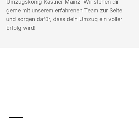
Umzugskönig Kastner Mainz. Wir stehen dir
gerne mit unserem erfahrenen Team zur Seite
und sorgen dafür, dass dein Umzug ein voller
Erfolg wird!
UMZUGSKÖNIG KASTNER MAINZ
Ihr Umzug oder
Transport
Sparen Sie bis zu 100€ bei Anfrage