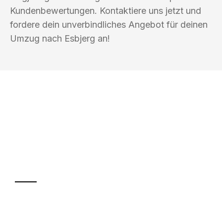
Kundenbewertungen. Kontaktiere uns jetzt und
fordere dein unverbindliches Angebot für deinen
Umzug nach Esbjerg an!
UMZUGSKÖNIG KASTNER MAINZ
Ihr Umzug oder
Transport
Sparen Sie bis zu 100€ bei Anfrage
Abwicklung innerhalb von 24 Stunden