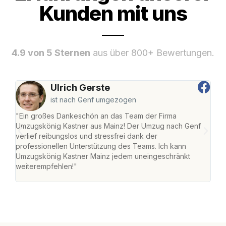
Kunden mit uns
4.9 von 5 Sternen
aus über 800+ Bewertungen.
Ulrich Gerste
ist nach Genf umgezogen
"Ein großes Dankeschön an das Team der Firma
"Die
Umzugskönig Kastner aus Mainz! Der Umzug nach Genf
mei
verlief reibungslos und stressfrei dank der
Team
professionellen Unterstützung des Teams. Ich kann
habe
Umzugskönig Kastner Mainz jedem uneingeschränkt
an m
weiterempfehlen!"
groß