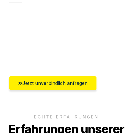
Sparen Sie bis zu 100€ bei Anfrage
Abwicklung innerhalb von 24 Stunden
Versichert bis zu 7.500€
Ggf. komplette Zollabwicklung inklusive
Umfassender Kundensupport aus Mainz
Jetzt unverbindlich anfragen
ECHTE ERFAHRUNGEN
Erfahrungen unserer