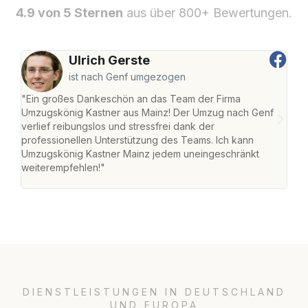
4.9 von 5 Sternen
aus über 800+ Bewertungen.
Ulrich Gerste
ist nach Genf umgezogen
"Ein großes Dankeschön an das Team der Firma
"Die
Umzugskönig Kastner aus Mainz! Der Umzug nach Genf
mei
verlief reibungslos und stressfrei dank der
Team
professionellen Unterstützung des Teams. Ich kann
habe
Umzugskönig Kastner Mainz jedem uneingeschränkt
an m
weiterempfehlen!"
groß
DIENSTLEISTUNGEN IN DEUTSCHLAND
UND EUROPA