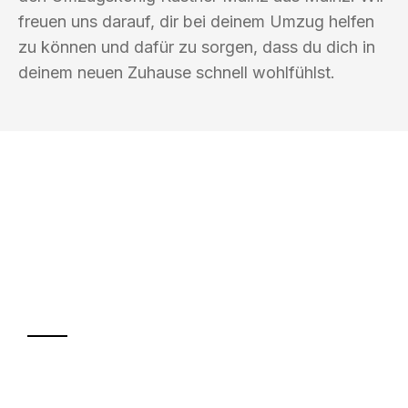
freuen uns darauf, dir bei deinem Umzug helfen
zu können und dafür zu sorgen, dass du dich in
deinem neuen Zuhause schnell wohlfühlst.
UMZUGSKÖNIG KASTNER MAINZ
Ihr Umzug oder
Transport
Sparen Sie bis zu 100€ bei Anfrage
Abwicklung innerhalb von 24 Stunden