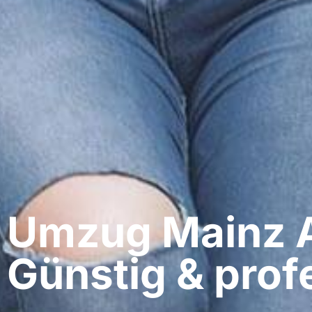
Umzug Mainz​ 
Günstig & profe