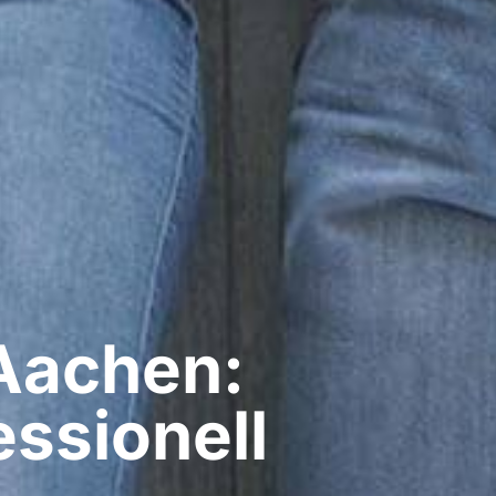
Aachen:
ssionell​