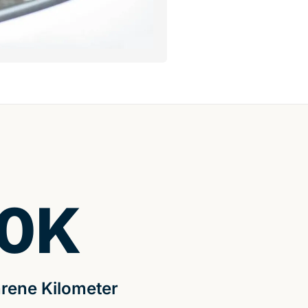
0
K
rene Kilometer