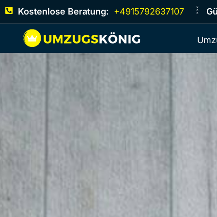
Kostenlose Beratung:
+4915792637107
Gü
Umz