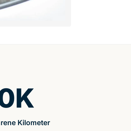
0
K
rene Kilometer