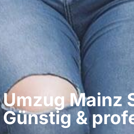
Umzug Mainz​ S
Günstig & profe