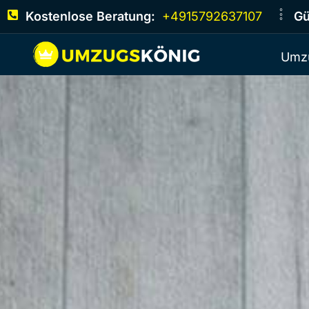
Kostenlose Beratung:
+4915792637107
Gü
Umz