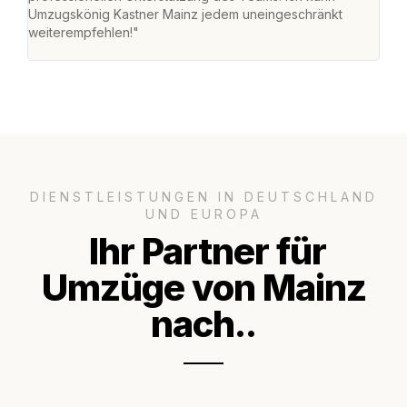
Umzugskönig Kastner Mainz jedem uneingeschränkt
an m
weiterempfehlen!"
groß
DIENSTLEISTUNGEN IN DEUTSCHLAND
UND EUROPA
Ihr Partner für
Umzüge von Mainz
nach..