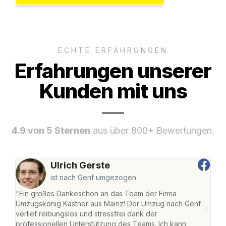
ECHTE ERFAHRUNGEN
Erfahrungen unserer
Kunden mit uns
4.9 von 5 Sternen
aus über 800+ Bewertungen.
Ulrich Gerste
ist nach Genf umgezogen
"Ein großes Dankeschön an das Team der Firma
"Die
Umzugskönig Kastner aus Mainz! Der Umzug nach Genf
mei
verlief reibungslos und stressfrei dank der
Team
professionellen Unterstützung des Teams. Ich kann
habe