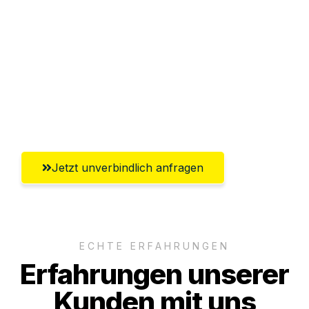
Sparen Sie bis zu 100€ bei Anfrage
Abwicklung innerhalb von 24 Stunden
Versichert bis zu 7.500€
Ggf. komplette Zollabwicklung inklusive
Umfassender Kundensupport aus Mainz
Jetzt unverbindlich anfragen
ECHTE ERFAHRUNGEN
Erfahrungen unserer
Kunden mit uns