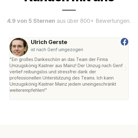
4.9 von 5 Sternen
aus über 800+ Bewertungen.
Ulrich Gerste
ist nach Genf umgezogen
"Ein großes Dankeschön an das Team der Firma
"Die
Umzugskönig Kastner aus Mainz! Der Umzug nach Genf
mei
verlief reibungslos und stressfrei dank der
Team
professionellen Unterstützung des Teams. Ich kann
habe
Umzugskönig Kastner Mainz jedem uneingeschränkt
an m
weiterempfehlen!"
groß