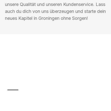
unsere Qualität und unseren Kundenservice. Lass
auch du dich von uns überzeugen und starte dein
neues Kapitel in Groningen ohne Sorgen!
UMZUGSKÖNIG KASTNER MAINZ
Ihr Umzug oder
Transport
Sparen Sie bis zu 100€ bei Anfrage
Abwicklung innerhalb von 24 Stunden