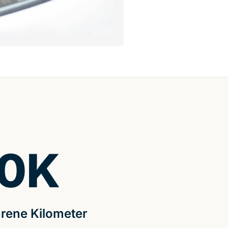
0
K
rene Kilometer