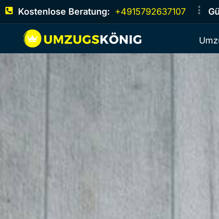
Kostenlose Beratung:
+4915792637107
Gü
Umz