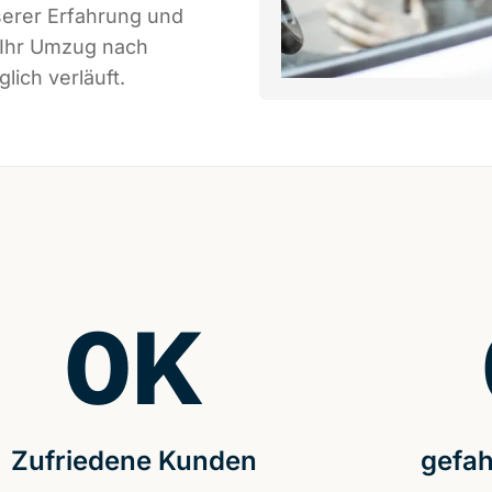
serer Erfahrung und
 Ihr Umzug nach
lich verläuft.
0
K
Zufriedene Kunden
gefah