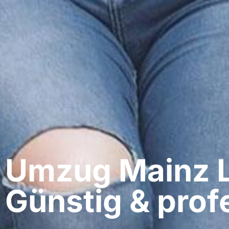
Umzug Mainz​ 
Günstig & profe