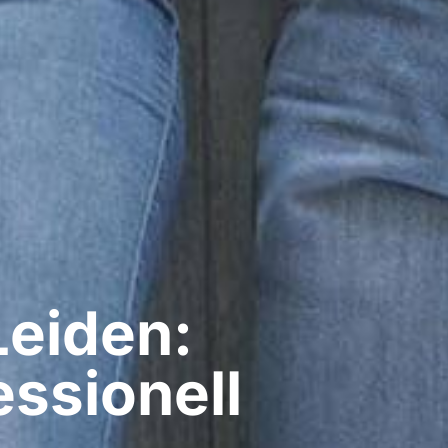
Leiden:
ssionell​