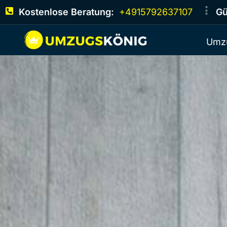
Kostenlose Beratung:
+4915792637107
Gü
Umz