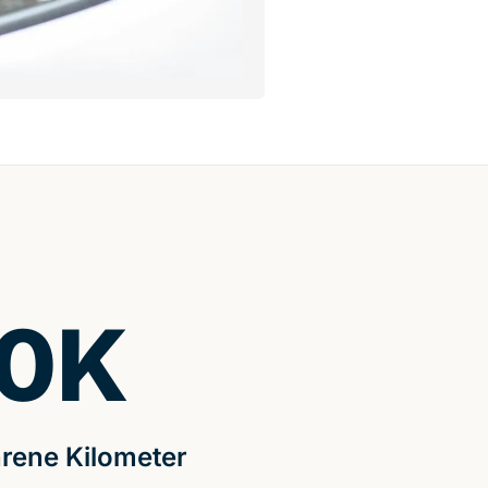
0
K
rene Kilometer