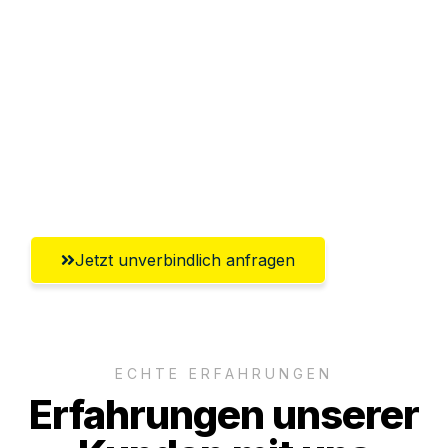
Sparen Sie bis zu 100€ bei Anfrage
Abwicklung innerhalb von 24 Stunden
Versichert bis zu 7.500€
Ggf. komplette Zollabwicklung inklusive
Umfassender Kundensupport aus Mainz
Jetzt unverbindlich anfragen
ECHTE ERFAHRUNGEN
Erfahrungen unserer