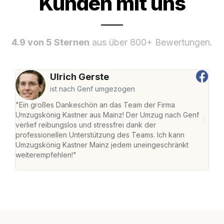
Kunden mit uns
4.9 von 5 Sternen
aus über 800+ Bewertungen.
Ulrich Gerste
ist nach Genf umgezogen
"Ein großes Dankeschön an das Team der Firma
"Die
Umzugskönig Kastner aus Mainz! Der Umzug nach Genf
mei
verlief reibungslos und stressfrei dank der
Team
professionellen Unterstützung des Teams. Ich kann
habe
Umzugskönig Kastner Mainz jedem uneingeschränkt
an m
weiterempfehlen!"
groß