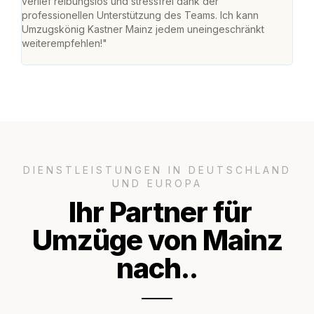
verlief reibungslos und stressfrei dank der
Team
professionellen Unterstützung des Teams. Ich kann
habe
Umzugskönig Kastner Mainz jedem uneingeschränkt
an m
weiterempfehlen!"
groß
DIENSTLEISTUNGEN IN DEUTSCHLAND
UND EUROPA
Ihr Partner für
Umzüge von Mainz
nach..