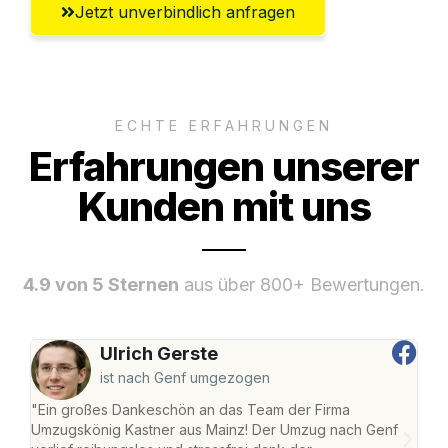
Jetzt unverbindlich anfragen
ECHTE ERFAHRUNGEN
Erfahrungen unserer
Kunden mit uns
4.9 von 5 Sternen
aus über 800+ Bewertungen.
Ulrich Gerste
ist nach Genf umgezogen
"Ein großes Dankeschön an das Team der Firma
"Die
Umzugskönig Kastner aus Mainz! Der Umzug nach Genf
mei