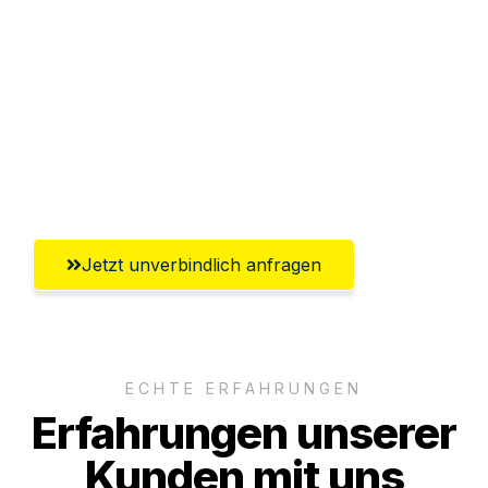
Sparen Sie bis zu 100€ bei Anfrage
Abwicklung innerhalb von 24 Stunden
Versichert bis zu 7.500€
Ggf. komplette Zollabwicklung inklusive
Umfassender Kundensupport aus Mainz
Jetzt unverbindlich anfragen
ECHTE ERFAHRUNGEN
Erfahrungen unserer
Kunden mit uns