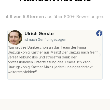
4.9 von 5 Sternen
aus über 800+ Bewertungen.
Ulrich Gerste
ist nach Genf umgezogen
"Ein großes Dankeschön an das Team der Firma
"Die
Umzugskönig Kastner aus Mainz! Der Umzug nach Genf
mei
verlief reibungslos und stressfrei dank der
Team
professionellen Unterstützung des Teams. Ich kann
habe
Umzugskönig Kastner Mainz jedem uneingeschränkt
an m
weiterempfehlen!"
groß