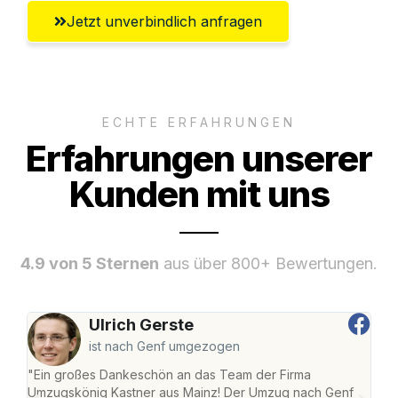
Jetzt unverbindlich anfragen
ECHTE ERFAHRUNGEN
Erfahrungen unserer
Kunden mit uns
4.9 von 5 Sternen
aus über 800+ Bewertungen.
Ulrich Gerste
ist nach Genf umgezogen
"Ein großes Dankeschön an das Team der Firma
"Die
Umzugskönig Kastner aus Mainz! Der Umzug nach Genf
mei