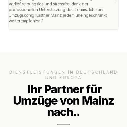
verlief reibungslos und stressfrei dank der
Team
professionellen Unterstützung des Teams. Ich kann
habe
Umzugskönig Kastner Mainz jedem uneingeschränkt
an m
weiterempfehlen!"
groß
DIENSTLEISTUNGEN IN DEUTSCHLAND
UND EUROPA
Ihr Partner für
Umzüge von Mainz
nach..