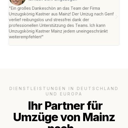
"Ein großes Dankeschön an das Team der Firma
"Die
Umzugskönig Kastner aus Mainz! Der Umzug nach Genf
mei
verlief reibungslos und stressfrei dank der
Team
professionellen Unterstützung des Teams. Ich kann
habe
Umzugskönig Kastner Mainz jedem uneingeschränkt
an m
weiterempfehlen!"
groß
DIENSTLEISTUNGEN IN DEUTSCHLAND
UND EUROPA
Ihr Partner für
Umzüge von Mainz