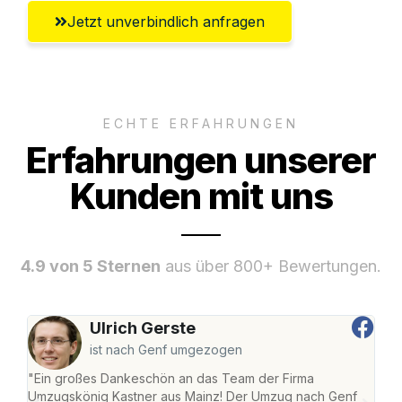
Jetzt unverbindlich anfragen
ECHTE ERFAHRUNGEN
Erfahrungen unserer
Kunden mit uns
4.9 von 5 Sternen
aus über 800+ Bewertungen.
Ulrich Gerste
ist nach Genf umgezogen
"Ein großes Dankeschön an das Team der Firma
"Die
Umzugskönig Kastner aus Mainz! Der Umzug nach Genf
mei