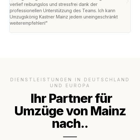
verlief reibungslos und stressfrei dank der
Team
professionellen Unterstützung des Teams. Ich kann
habe
Umzugskönig Kastner Mainz jedem uneingeschränkt
an m
weiterempfehlen!"
groß
DIENSTLEISTUNGEN IN DEUTSCHLAND
UND EUROPA
Ihr Partner für
Umzüge von Mainz
nach..