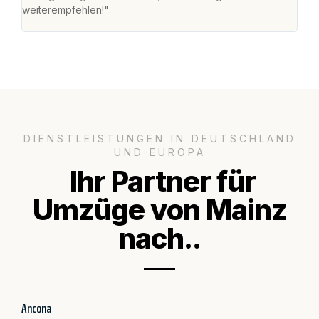
weiterempfehlen!"
groß
DIENSTLEISTUNGEN IN DEUTSCHLAND
UND EUROPA
Ihr Partner für
Umzüge von Mainz
nach..
Ancona