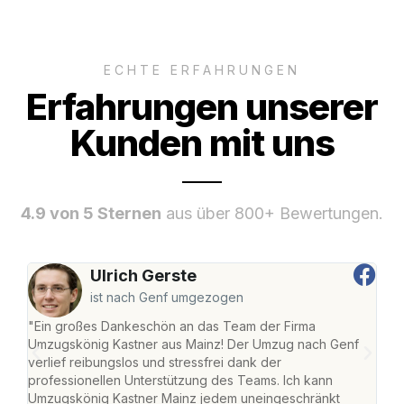
ECHTE ERFAHRUNGEN
Erfahrungen unserer
Kunden mit uns
4.9 von 5 Sternen
aus über 800+ Bewertungen.
Ulrich Gerste
ist nach Genf umgezogen
"Ein großes Dankeschön an das Team der Firma
"Die
Umzugskönig Kastner aus Mainz! Der Umzug nach Genf
mei
verlief reibungslos und stressfrei dank der
Team
professionellen Unterstützung des Teams. Ich kann
habe
Umzugskönig Kastner Mainz jedem uneingeschränkt
an m