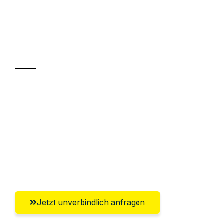
UMZUGSKÖNIG KASTNER MAINZ
Ihr Umzug oder
Transport
Sparen Sie bis zu 100€ bei Anfrage
Abwicklung innerhalb von 24 Stunden
Versichert bis zu 7.500€
Ggf. komplette Zollabwicklung inklusive
Umfassender Kundensupport aus Mainz
Jetzt unverbindlich anfragen