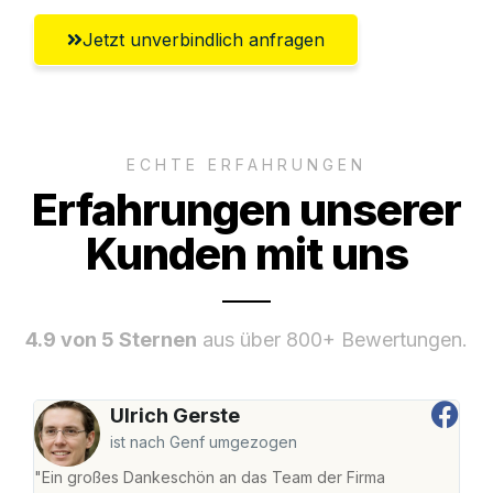
Jetzt unverbindlich anfragen
ECHTE ERFAHRUNGEN
Erfahrungen unserer
Kunden mit uns
4.9 von 5 Sternen
aus über 800+ Bewertungen.
Ulrich Gerste
ist nach Genf umgezogen
"Ein großes Dankeschön an das Team der Firma
"Die