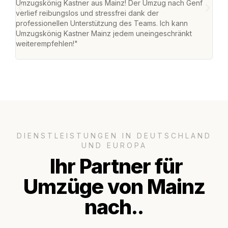
Umzugskönig Kastner aus Mainz! Der Umzug nach Genf
mei
verlief reibungslos und stressfrei dank der
Team
professionellen Unterstützung des Teams. Ich kann
habe
Umzugskönig Kastner Mainz jedem uneingeschränkt
an m
weiterempfehlen!"
groß
DIENSTLEISTUNGEN IN DEUTSCHLAND
UND EUROPA
Ihr Partner für
Umzüge von Mainz
nach..