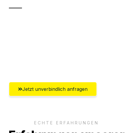
Sparen Sie bis zu 100€ bei Anfrage
Abwicklung innerhalb von 24 Stunden
Versichert bis zu 7.500€
Ggf. komplette Zollabwicklung inklusive
Umfassender Kundensupport aus Mainz
Jetzt unverbindlich anfragen
ECHTE ERFAHRUNGEN