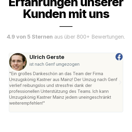
Erfahrungen unserer
Kunden mit uns
4.9 von 5 Sternen
aus über 800+ Bewertungen.
Ulrich Gerste
ist nach Genf umgezogen
"Ein großes Dankeschön an das Team der Firma
"Die
Umzugskönig Kastner aus Mainz! Der Umzug nach Genf
mei
verlief reibungslos und stressfrei dank der
Team
professionellen Unterstützung des Teams. Ich kann
habe
Umzugskönig Kastner Mainz jedem uneingeschränkt
an m
weiterempfehlen!"
groß