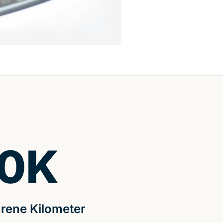
0
K
rene Kilometer