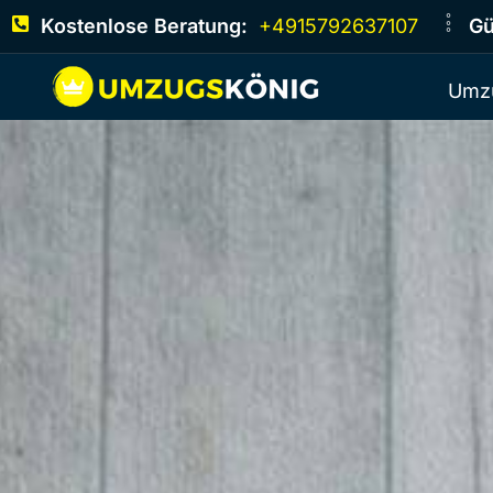
Kostenlose Beratung:
+4915792637107
Gü
Umz