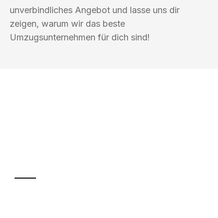
unverbindliches Angebot und lasse uns dir
zeigen, warum wir das beste
Umzugsunternehmen für dich sind!
UMZUGSKÖNIG KASTNER MAINZ
Ihr Umzug oder
Transport
Sparen Sie bis zu 100€ bei Anfrage
Abwicklung innerhalb von 24 Stunden