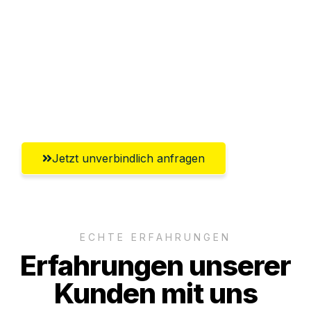
Abwicklung innerhalb von 24 Stunden
Versichert bis zu 7.500€
Ggf. komplette Zollabwicklung inklusive
Umfassender Kundensupport aus Mainz
Jetzt unverbindlich anfragen
ECHTE ERFAHRUNGEN
Erfahrungen unserer
Kunden mit uns