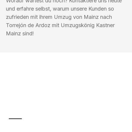
Worauf wartest du noch? Kontaktiere uns heute
und erfahre selbst, warum unsere Kunden so
zufrieden mit ihrem Umzug von Mainz nach
Torrejón de Ardoz mit Umzugskönig Kastner
Mainz sind!
UMZUGSKÖNIG KASTNER MAINZ
Ihr Umzug oder
Transport
Sparen Sie bis zu 100€ bei Anfrage