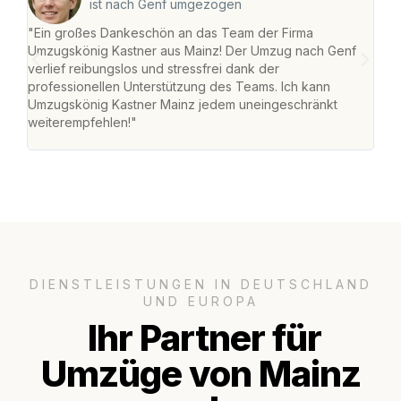
ist nach Genf umgezogen
"Ein großes Dankeschön an das Team der Firma
"Die
Umzugskönig Kastner aus Mainz! Der Umzug nach Genf
mei
verlief reibungslos und stressfrei dank der
Team
professionellen Unterstützung des Teams. Ich kann
habe
Umzugskönig Kastner Mainz jedem uneingeschränkt
an m
weiterempfehlen!"
groß
DIENSTLEISTUNGEN IN DEUTSCHLAND
UND EUROPA
Ihr Partner für
Umzüge von Mainz