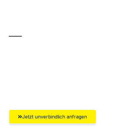
Ihr Umzug oder
Transport
Sparen Sie bis zu 100€ bei Anfrage
Abwicklung innerhalb von 24 Stunden
Versichert bis zu 7.500€
Ggf. komplette Zollabwicklung inklusive
Umfassender Kundensupport aus Mainz
Jetzt unverbindlich anfragen