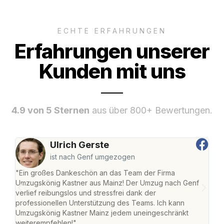
ECHTE ERFAHRUNGEN
Erfahrungen unserer
Kunden mit uns
4.9 von 5 Sternen
aus über 800+ Bewertungen.
Ulrich Gerste
ist nach Genf umgezogen
"Ein großes Dankeschön an das Team der Firma
"Die
Umzugskönig Kastner aus Mainz! Der Umzug nach Genf
mei
verlief reibungslos und stressfrei dank der
Team
professionellen Unterstützung des Teams. Ich kann
habe
Umzugskönig Kastner Mainz jedem uneingeschränkt
an m
weiterempfehlen!"
groß