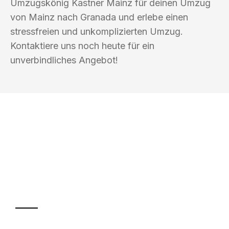
Umzugskönig Kastner Mainz für deinen Umzug
von Mainz nach Granada und erlebe einen
stressfreien und unkomplizierten Umzug.
Kontaktiere uns noch heute für ein
unverbindliches Angebot!
UMZUGSKÖNIG KASTNER MAINZ
Ihr Umzug oder
Transport
Sparen Sie bis zu 100€ bei Anfrage