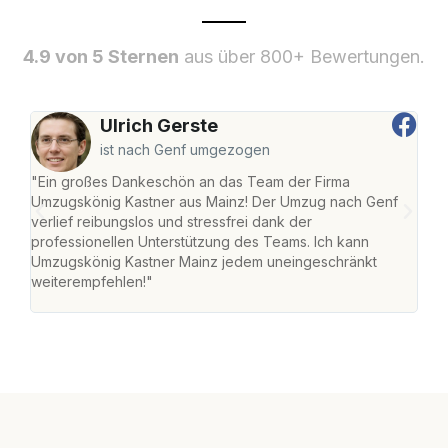
4.9 von 5 Sternen
aus über 800+ Bewertungen.
Ulrich Gerste
ist nach Genf umgezogen
"Ein großes Dankeschön an das Team der Firma
"Die
Umzugskönig Kastner aus Mainz! Der Umzug nach Genf
mei
verlief reibungslos und stressfrei dank der
Team
professionellen Unterstützung des Teams. Ich kann
habe
Umzugskönig Kastner Mainz jedem uneingeschränkt
an m
weiterempfehlen!"
groß