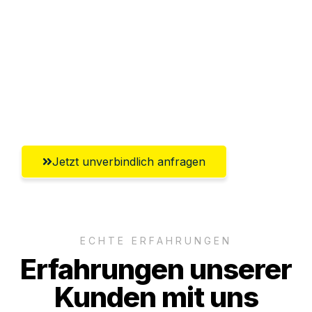
Abwicklung innerhalb von 24 Stunden
Versichert bis zu 7.500€
Ggf. komplette Zollabwicklung inklusive
Umfassender Kundensupport aus Mainz
Jetzt unverbindlich anfragen
ECHTE ERFAHRUNGEN
Erfahrungen unserer
Kunden mit uns