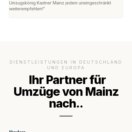
Umzugskönig Kastner Mainz jedem uneingeschränkt
an m
weiterempfehlen!"
groß
DIENSTLEISTUNGEN IN DEUTSCHLAND
UND EUROPA
Ihr Partner für
Umzüge von Mainz
nach..