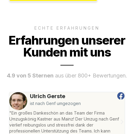
ECHTE ERFAHRUNGEN
Erfahrungen unserer
Kunden mit uns
4.9 von 5 Sternen
aus über 800+ Bewertungen.
Ulrich Gerste
ist nach Genf umgezogen
"Ein großes Dankeschön an das Team der Firma
"Die
Umzugskönig Kastner aus Mainz! Der Umzug nach Genf
mei
verlief reibungslos und stressfrei dank der
Team
professionellen Unterstützung des Teams. Ich kann
habe