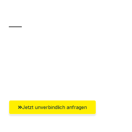
Ihr Umzug oder
Transport
Sparen Sie bis zu 100€ bei Anfrage
Abwicklung innerhalb von 24 Stunden
Versichert bis zu 7.500€
Ggf. komplette Zollabwicklung inklusive
Umfassender Kundensupport aus Mainz
Jetzt unverbindlich anfragen