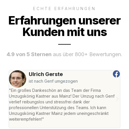
ECHTE ERFAHRUNGEN
Erfahrungen unserer
Kunden mit uns
4.9 von 5 Sternen
aus über 800+ Bewertungen.
Ulrich Gerste
ist nach Genf umgezogen
"Ein großes Dankeschön an das Team der Firma
"Die
Umzugskönig Kastner aus Mainz! Der Umzug nach Genf
mei
verlief reibungslos und stressfrei dank der
Team
professionellen Unterstützung des Teams. Ich kann
habe
Umzugskönig Kastner Mainz jedem uneingeschränkt
an m
weiterempfehlen!"
groß