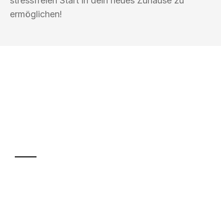
stressfreien Start in dein neues Zuhause zu
ermöglichen!
UMZUGSKÖNIG KASTNER MAINZ
Ihr Umzug oder
Transport
Sparen Sie bis zu 100€ bei Anfrage
Abwicklung innerhalb von 24 Stunden
Versichert bis zu 7.500€