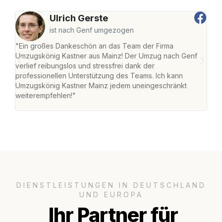
Ulrich Gerste
ist nach Genf umgezogen
"Ein großes Dankeschön an das Team der Firma
"Die
Umzugskönig Kastner aus Mainz! Der Umzug nach Genf
mei
verlief reibungslos und stressfrei dank der
Team
professionellen Unterstützung des Teams. Ich kann
habe
Umzugskönig Kastner Mainz jedem uneingeschränkt
an m
weiterempfehlen!"
groß
DIENSTLEISTUNGEN IN DEUTSCHLAND
UND EUROPA
Ihr Partner für