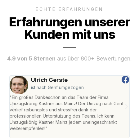
ECHTE ERFAHRUNGEN
Erfahrungen unserer
Kunden mit uns
4.9 von 5 Sternen
aus über 800+ Bewertungen.
Ulrich Gerste
ist nach Genf umgezogen
"Ein großes Dankeschön an das Team der Firma
"Die
Umzugskönig Kastner aus Mainz! Der Umzug nach Genf
mei
verlief reibungslos und stressfrei dank der
Team
professionellen Unterstützung des Teams. Ich kann
habe
Umzugskönig Kastner Mainz jedem uneingeschränkt
an m
weiterempfehlen!"
groß