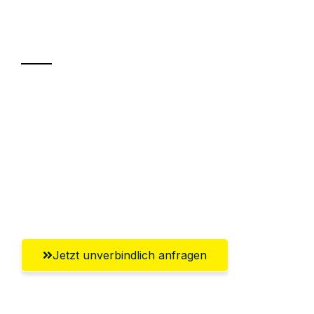
Ihr Umzug oder
Transport
Sparen Sie bis zu 100€ bei Anfrage
Abwicklung innerhalb von 24 Stunden
Versichert bis zu 7.500€
Ggf. komplette Zollabwicklung inklusive
Umfassender Kundensupport aus Mainz
Jetzt unverbindlich anfragen