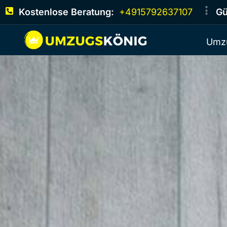
Kostenlose Beratung:
+4915792637107
Gü
Umz