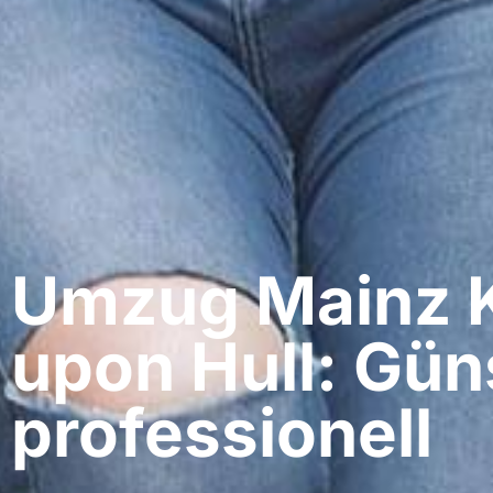
Umzug Mainz​ 
upon Hull: Gün
professionell​