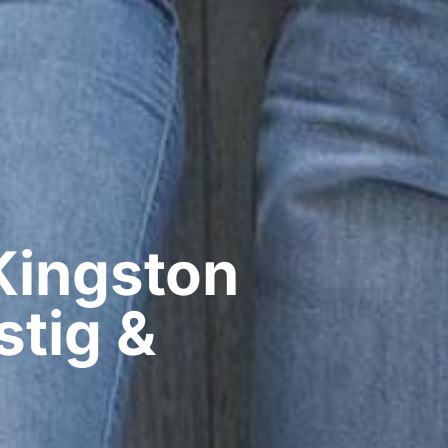
Kingston
stig &