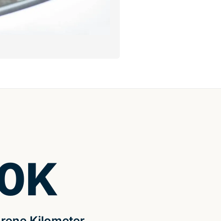
0
K
rene Kilometer