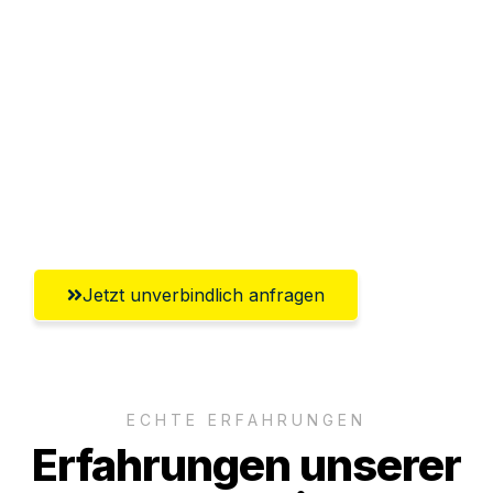
Sparen Sie bis zu 100€ bei Anfrage
Abwicklung innerhalb von 24 Stunden
Versichert bis zu 7.500€
Ggf. komplette Zollabwicklung inklusive
Umfassender Kundensupport aus Mainz
Jetzt unverbindlich anfragen
ECHTE ERFAHRUNGEN
Erfahrungen unserer