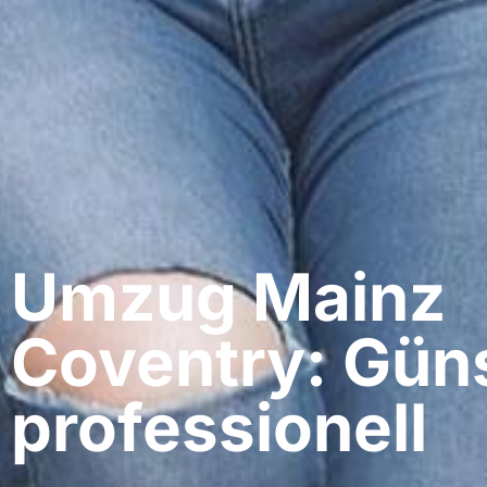
Umzug Mainz​
Coventry: Güns
professionell​