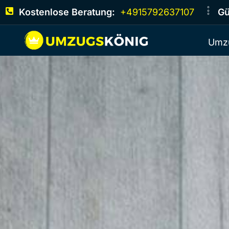
Kostenlose Beratung:
+4915792637107
Gü
Umz