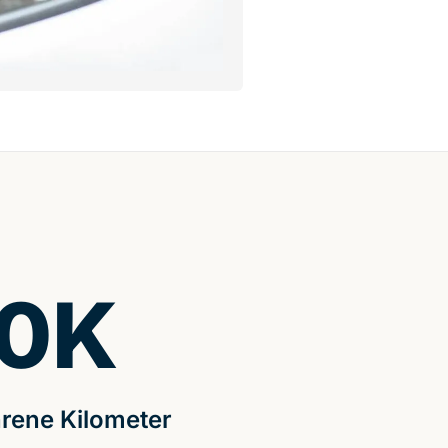
0
K
rene Kilometer