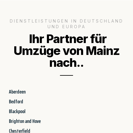
DIENSTLEISTUNGEN IN DEUTSCHLAND
UND EUROPA
Ihr Partner für
Umzüge von Mainz
nach..
Aberdeen
Bedford
Blackpool
Brighton and Hove
Chesterfield