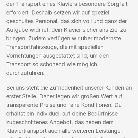
der Transport eines Klaviers besondere Sorgfalt
erfordert. Deshalb setzen wir auf speziell
geschultes Personal, das sich voll und ganz der
Aufgabe widmet, dein Klavier sicher ans Ziel zu
bringen. Zudem verfügen wir über modernste
Transportfahrzeuge, die mit speziellen
Vorrichtungen ausgestattet sind, um den
Transport so schonend wie möglich
durchzuführen.
Bei uns steht die Zufriedenheit unserer Kunden an
erster Stelle. Daher legen wir großen Wert auf
transparente Preise und faire Konditionen. Du
erhältst ein individuell auf deine Bedürfnisse
zugeschnittenes Angebot, das neben dem
Klaviertransport auch alle weiteren Leistungen