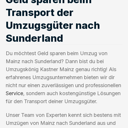
Transport der
Umzugsgüter nach
Sunderland
Du möchtest Geld sparen beim Umzug von
Mainz nach Sunderland? Dann bist du bei
Umzugskönig Kastner Mainz genau richtig! Als
erfahrenes Umzugsunternehmen bieten wir dir
nicht nur einen zuverlässigen und professionellen
Service
, sondern auch kostengünstige Lösungen
für den Transport deiner Umzugsgüter.
Unser Team von Experten kennt sich bestens mit
Umzügen von Mainz nach Sunderland aus und