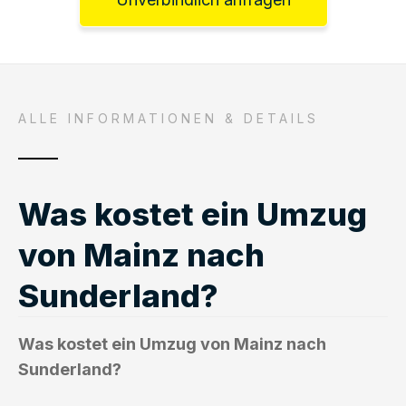
ALLE INFORMATIONEN & DETAILS
Was kostet ein Umzug
von Mainz nach
Sunderland?
Was kostet ein Umzug von Mainz nach
Sunderland?