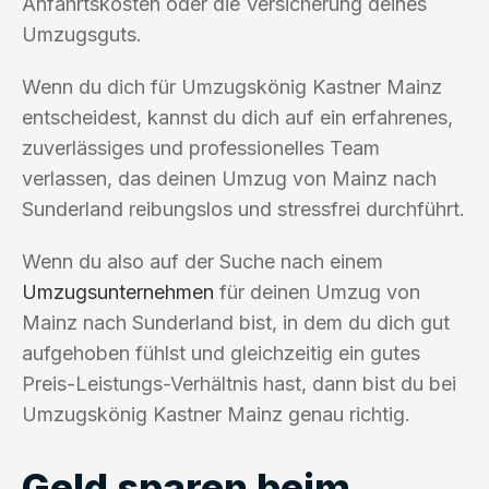
Anfahrtskosten oder die Versicherung deines
Umzugsguts.
Wenn du dich für Umzugskönig Kastner Mainz
entscheidest, kannst du dich auf ein erfahrenes,
zuverlässiges und professionelles Team
verlassen, das deinen Umzug von Mainz nach
Sunderland reibungslos und stressfrei durchführt.
Wenn du also auf der Suche nach einem
Umzugsunternehmen
für deinen Umzug von
Mainz nach Sunderland bist, in dem du dich gut
aufgehoben fühlst und gleichzeitig ein gutes
Preis-Leistungs-Verhältnis hast, dann bist du bei
Umzugskönig Kastner Mainz genau richtig.
Geld sparen beim