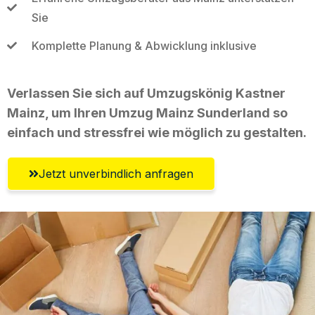
Sie
Komplette Planung & Abwicklung inklusive
Verlassen Sie sich auf Umzugskönig Kastner
Mainz, um Ihren Umzug Mainz Sunderland so
einfach und stressfrei wie möglich zu gestalten.
Jetzt unverbindlich anfragen