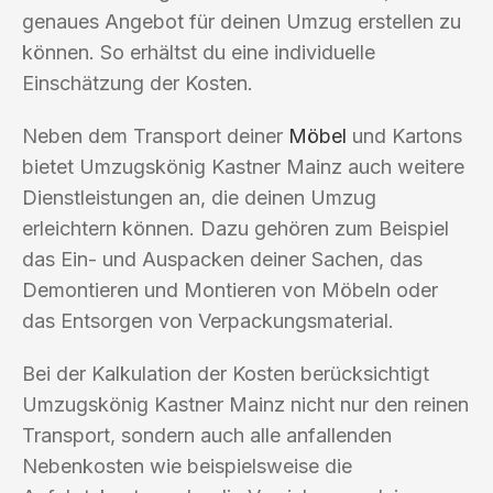
genaues Angebot für deinen Umzug erstellen zu
können. So erhältst du eine individuelle
Einschätzung der Kosten.
Neben dem Transport deiner
Möbel
und Kartons
bietet Umzugskönig Kastner Mainz auch weitere
Dienstleistungen an, die deinen Umzug
erleichtern können. Dazu gehören zum Beispiel
das Ein- und Auspacken deiner Sachen, das
Demontieren und Montieren von Möbeln oder
das Entsorgen von Verpackungsmaterial.
Bei der Kalkulation der Kosten berücksichtigt
Umzugskönig Kastner Mainz nicht nur den reinen
Transport, sondern auch alle anfallenden
Nebenkosten wie beispielsweise die