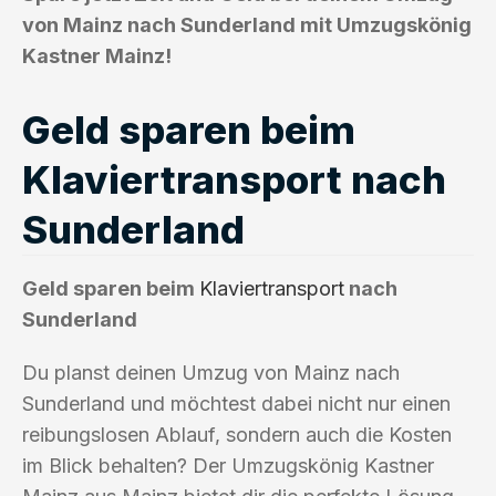
von Mainz nach Sunderland mit Umzugskönig
Kastner Mainz!
Geld sparen beim
Klaviertransport nach
Sunderland
Geld sparen beim
Klaviertransport
nach
Sunderland
Du planst deinen Umzug von Mainz nach
Sunderland und möchtest dabei nicht nur einen
reibungslosen Ablauf, sondern auch die Kosten
im Blick behalten? Der Umzugskönig Kastner