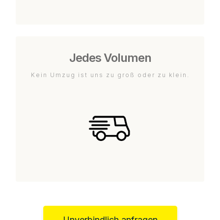
Jedes Volumen
Kein Umzug ist uns zu groß oder zu klein.
Unverbindlich anfragen