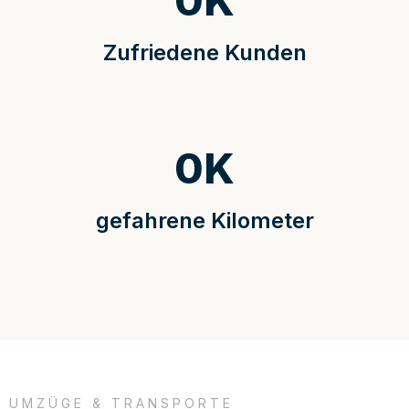
0
K
Zufriedene Kunden
0
K
gefahrene Kilometer
UMZÜGE & TRANSPORTE