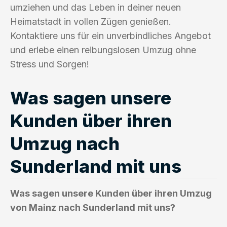
umziehen und das Leben in deiner neuen
Heimatstadt in vollen Zügen genießen.
Kontaktiere uns für ein unverbindliches Angebot
und erlebe einen reibungslosen Umzug ohne
Stress und Sorgen!
Was sagen unsere
Kunden über ihren
Umzug nach
Sunderland mit uns
Was sagen unsere Kunden über ihren Umzug
von Mainz nach Sunderland mit uns?