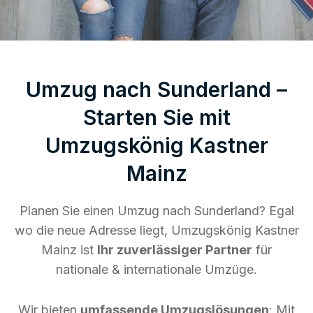
Umzug nach Sunderland –
Starten Sie mit
Umzugskönig Kastner
Mainz
Planen Sie einen Umzug nach Sunderland? Egal
wo die neue Adresse liegt, Umzugskönig Kastner
Mainz ist
Ihr zuverlässiger Partner
für
nationale & internationale Umzüge.
Wir bieten
umfassende Umzugslösungen
: Mit