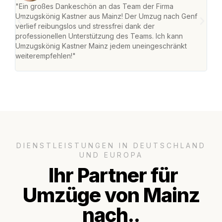
"Ein großes Dankeschön an das Team der Firma
"Die
Umzugskönig Kastner aus Mainz! Der Umzug nach Genf
mei
verlief reibungslos und stressfrei dank der
Team
professionellen Unterstützung des Teams. Ich kann
habe
Umzugskönig Kastner Mainz jedem uneingeschränkt
an m
weiterempfehlen!"
groß
DIENSTLEISTUNGEN IN DEUTSCHLAND
UND EUROPA
Ihr Partner für
Umzüge von Mainz
nach..