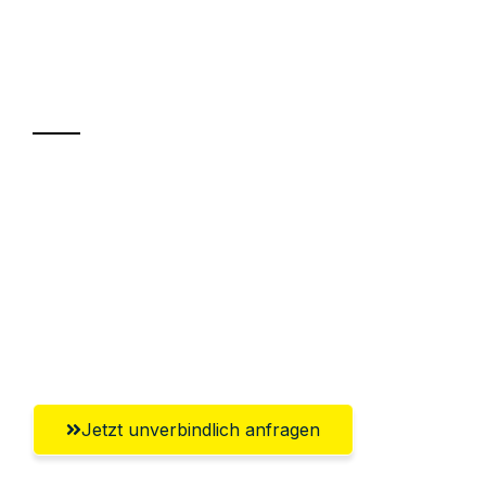
Ihr Umzug oder
Transport
Sparen Sie bis zu 100€ bei Anfrage
Abwicklung innerhalb von 24 Stunden
Versichert bis zu 7.500€
Ggf. komplette Zollabwicklung inklusive
Umfassender Kundensupport aus Mainz
Jetzt unverbindlich anfragen