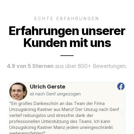
ECHTE ERFAHRUNGEN
Erfahrungen unserer
Kunden mit uns
4.9 von 5 Sternen
aus über 800+ Bewertungen.
Ulrich Gerste
ist nach Genf umgezogen
"Ein großes Dankeschön an das Team der Firma
"Die
Umzugskönig Kastner aus Mainz! Der Umzug nach Genf
mei
verlief reibungslos und stressfrei dank der
Team
professionellen Unterstützung des Teams. Ich kann
habe
Umzugskönig Kastner Mainz jedem uneingeschränkt
an m
weiterempfehlen!"
groß